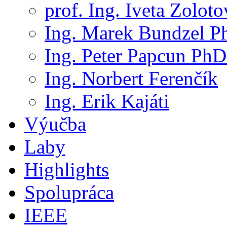
prof. Ing. Iveta Zolot
Ing. Marek Bundzel P
Ing. Peter Papcun PhD
Ing. Norbert Ferenčík
Ing. Erik Kajáti
Výučba
Laby
Highlights
Spolupráca
IEEE