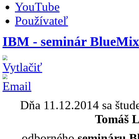
YouTube
Používateľ
IBM - seminár BlueMix
Dňa 11.12.2014 sa štud
Tomáš L
odborného
semináru B