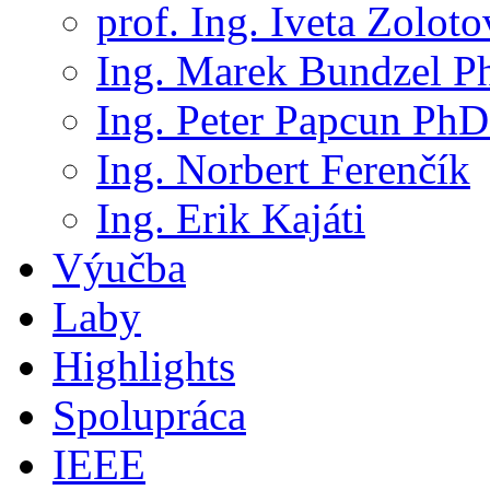
prof. Ing. Iveta Zolot
Ing. Marek Bundzel P
Ing. Peter Papcun PhD
Ing. Norbert Ferenčík
Ing. Erik Kajáti
Výučba
Laby
Highlights
Spolupráca
IEEE