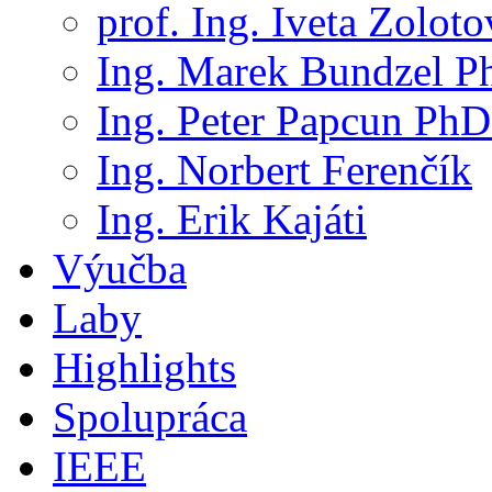
prof. Ing. Iveta Zolot
Ing. Marek Bundzel P
Ing. Peter Papcun PhD
Ing. Norbert Ferenčík
Ing. Erik Kajáti
Výučba
Laby
Highlights
Spolupráca
IEEE