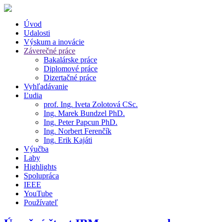
Úvod
Udalosti
Výskum a inovácie
Záverečné práce
Bakalárske práce
Diplomové práce
Dizertačné práce
Vyhľadávanie
Ľudia
prof. Ing. Iveta Zolotová CSc.
Ing. Marek Bundzel PhD.
Ing. Peter Papcun PhD.
Ing. Norbert Ferenčík
Ing. Erik Kajáti
Výučba
Laby
Highlights
Spolupráca
IEEE
YouTube
Používateľ