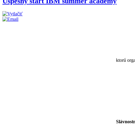
Úspešný štart IBM summer academy
ktorú org
Slávnost