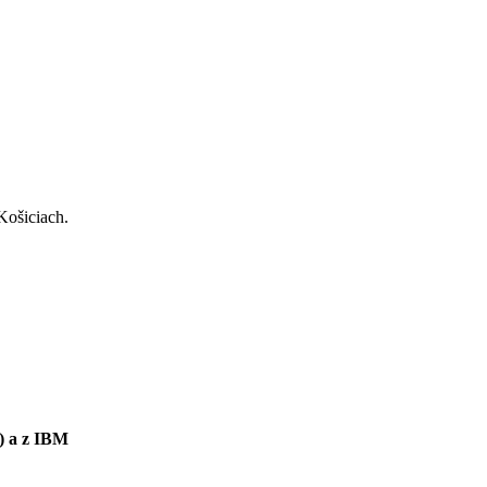
Košiciach.
) a z IBM