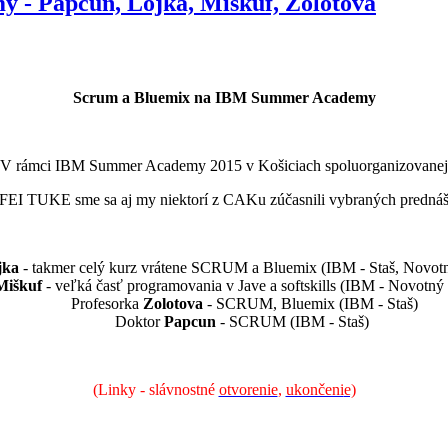
- Papcun, Lojka, Miškuf, Zolotova
Scrum a Bluemix na IBM Summer Academy
V rámci IBM Summer Academy 2015 v Košiciach spoluorganizovanej
EI TUKE sme sa aj my niektorí z CAKu zúčasnili vybraných prednáš
jka
- takmer celý kurz vrátene SCRUM a Bluemix (IBM - Staš, Novotn
Miškuf
- veľká časť programovania v Jave a softskills (IBM - Novotný 
Profesorka
Zolotova
- SCRUM, Bluemix (IBM - Staš)
Doktor
Papcun
- SCRUM (IBM - Staš)
(Linky - slávnostné
otvorenie
,
ukončeni
e)