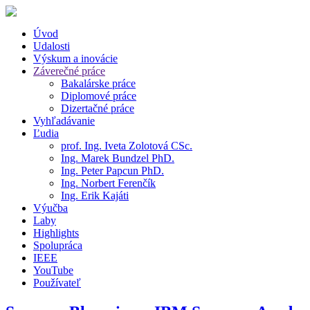
Úvod
Udalosti
Výskum a inovácie
Záverečné práce
Bakalárske práce
Diplomové práce
Dizertačné práce
Vyhľadávanie
Ľudia
prof. Ing. Iveta Zolotová CSc.
Ing. Marek Bundzel PhD.
Ing. Peter Papcun PhD.
Ing. Norbert Ferenčík
Ing. Erik Kajáti
Výučba
Laby
Highlights
Spolupráca
IEEE
YouTube
Používateľ