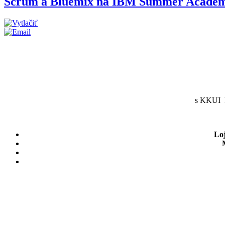
Scrum a Bluemix na IBM Summer Academy 
s KKUI F
Lo