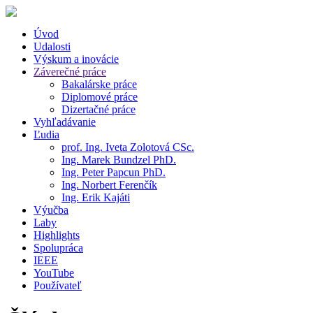
Úvod
Udalosti
Výskum a inovácie
Záverečné práce
Bakalárske práce
Diplomové práce
Dizertačné práce
Vyhľadávanie
Ľudia
prof. Ing. Iveta Zolotová CSc.
Ing. Marek Bundzel PhD.
Ing. Peter Papcun PhD.
Ing. Norbert Ferenčík
Ing. Erik Kajáti
Výučba
Laby
Highlights
Spolupráca
IEEE
YouTube
Používateľ