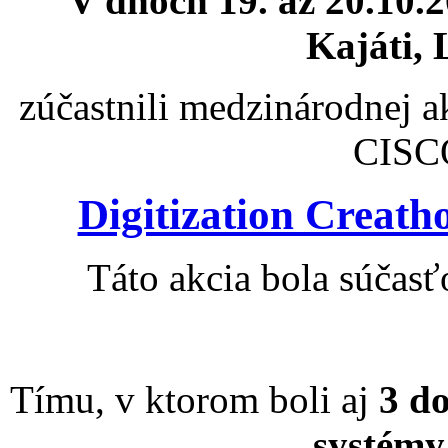
V dňoch 19. až 20.10.
Kajáti, 
zúčastnili medzinárodnej 
CISC
Digitization Creath
Táto akcia bola súčas
Tímu, v ktorom boli aj
3 d
systémy