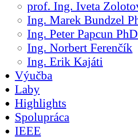
prof. Ing. Iveta Zolot
Ing. Marek Bundzel P
Ing. Peter Papcun PhD
Ing. Norbert Ferenčík
Ing. Erik Kajáti
Výučba
Laby
Highlights
Spolupráca
IEEE