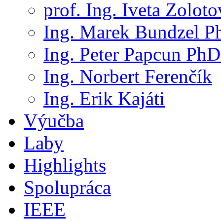
prof. Ing. Iveta Zolot
Ing. Marek Bundzel P
Ing. Peter Papcun PhD
Ing. Norbert Ferenčík
Ing. Erik Kajáti
Výučba
Laby
Highlights
Spolupráca
IEEE