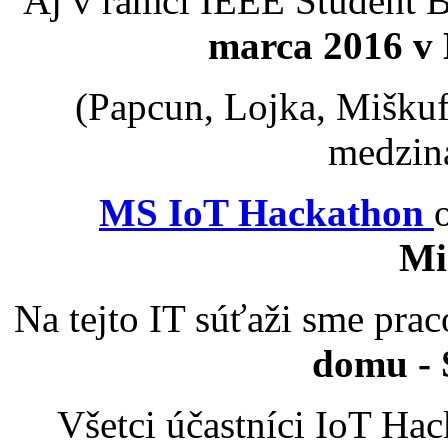
Aj v rámci IEEE Student 
marca 2016
v 
(Papcun, Lojka, Miškuf
medziná
MS IoT Hackathon
Mi
Na tejto IT súťaži sme pra
domu - 
Všetci účastníci IoT Hac