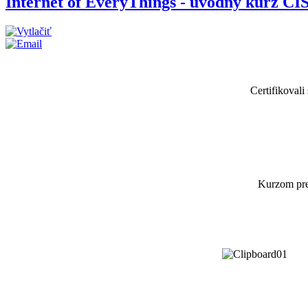
Internet of EveryThings - úvodný kurz CIS
Certifikovali
Kurzom preš