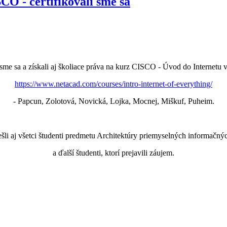
CO - certifikovali sme sa
 sme sa a získali aj školiace práva na kurz CISCO - Úvod do Internetu
https://www.netacad.com/courses/intro-internet-of-everything/
- Papcun, Zolotová, Novická, Lojka, Mocnej, Miškuf, Puheim.
li aj všetci študenti predmetu Architektúry priemyselných informačn
a ďalší študenti, ktorí prejavili záujem.