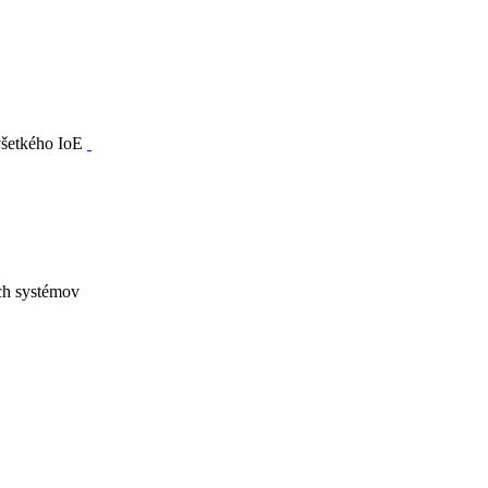
 všetkého IoE
ých systémov