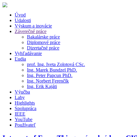
Úvod
Udalosti
Výskum a inovácie
Záverečné práce
Bakalárske práce
Diplomové práce
Dizertačné práce
Vyhľadávanie
Ľudia
prof. Ing. Iveta Zolotová CSc.
Ing. Marek Bundzel PhD.
Ing. Peter Papcun PhD.
Ing. Norbert Ferenčík
Ing. Erik Kajáti
Výučba
Laby
Highlights
Spolupráca
IEEE
YouTube
Používateľ