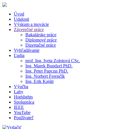
Úvod
Udalosti
Výskum a inovácie
Záverečné práce
Bakalárske práce
Diplomové práce
Dizertačné práce
Vyhľadávanie
Ľudia
prof. Ing. Iveta Zolotová CSc.
Ing. Marek Bundzel PhD.
Ing. Peter Papcun PhD.
Ing. Norbert Ferenčík
Ing. Erik Kajáti
Výučba
Laby
Highlights
Spolupráca
IEEE
YouTube
Používateľ