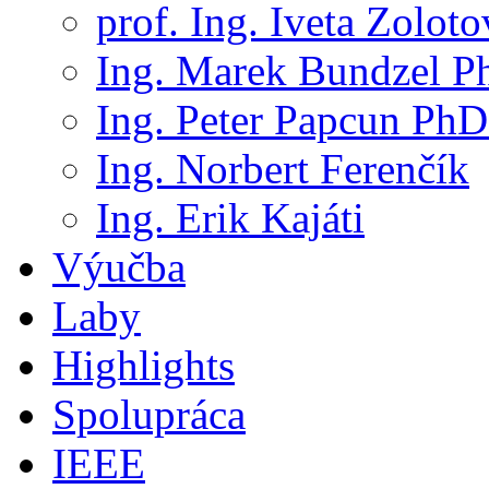
prof. Ing. Iveta Zolot
Ing. Marek Bundzel P
Ing. Peter Papcun PhD
Ing. Norbert Ferenčík
Ing. Erik Kajáti
Výučba
Laby
Highlights
Spolupráca
IEEE