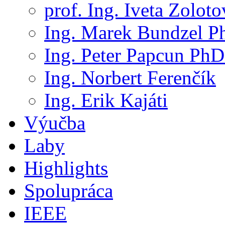
prof. Ing. Iveta Zolot
Ing. Marek Bundzel P
Ing. Peter Papcun PhD
Ing. Norbert Ferenčík
Ing. Erik Kajáti
Výučba
Laby
Highlights
Spolupráca
IEEE