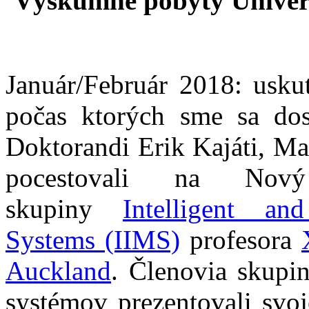
Výskumné pobyty Univers
Január/Február 2018: usku
počas ktorých sme sa dos
Doktorandi Erik Kajáti, Ma
pocestovali na Nov
skupiny
Intelligent an
Systems (IIMS)
profesora
Auckland
. Členovia skupi
systémov prezentovali svo