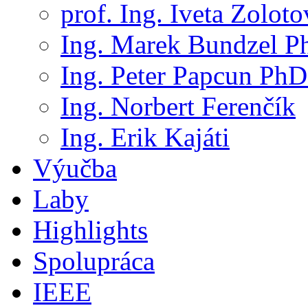
prof. Ing. Iveta Zolot
Ing. Marek Bundzel P
Ing. Peter Papcun PhD
Ing. Norbert Ferenčík
Ing. Erik Kajáti
Výučba
Laby
Highlights
Spolupráca
IEEE