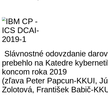
Slávnostné odovzdanie darova
prebehlo na Katedre kyberneti
koncom roka 2019
(zľava Peter Papcun-KKUI, Júl
Zolotová, František Babič-KKU