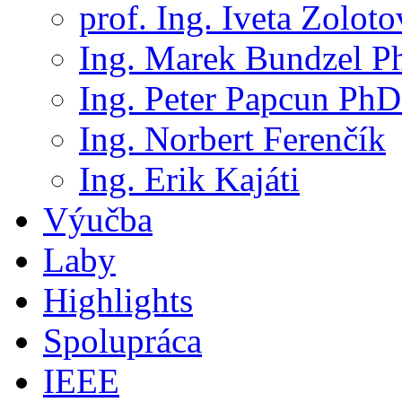
prof. Ing. Iveta Zolot
Ing. Marek Bundzel P
Ing. Peter Papcun PhD
Ing. Norbert Ferenčík
Ing. Erik Kajáti
Výučba
Laby
Highlights
Spolupráca
IEEE