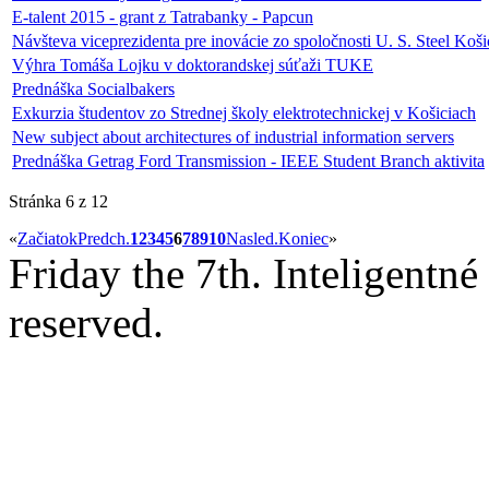
E-talent 2015 - grant z Tatrabanky - Papcun
Návšteva viceprezidenta pre inovácie zo spoločnosti U. S. Steel Košic
Výhra Tomáša Lojku v doktorandskej súťaži TUKE
Prednáška Socialbakers
Exkurzia študentov zo Strednej školy elektrotechnickej v Košiciach
New subject about architectures of industrial information servers
Prednáška Getrag Ford Transmission - IEEE Student Branch aktivita
Stránka 6 z 12
«
Začiatok
Predch.
1
2
3
4
5
6
7
8
9
10
Nasled.
Koniec
»
Friday the 7th. Inteligentn
reserved.