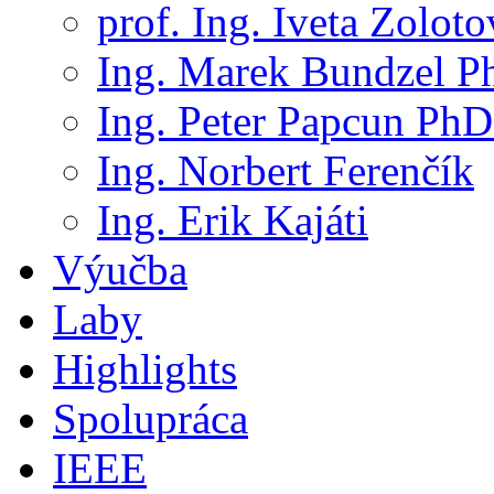
prof. Ing. Iveta Zolot
Ing. Marek Bundzel P
Ing. Peter Papcun PhD
Ing. Norbert Ferenčík
Ing. Erik Kajáti
Výučba
Laby
Highlights
Spolupráca
IEEE