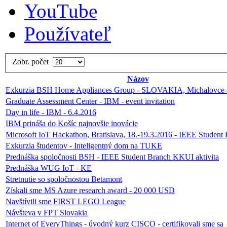
YouTube
Používateľ
Zobr. počet
Názov
Exkurzia BSH Home Appliances Group - SLOVAKIA, Michalovce-I
Graduate Assessment Center - IBM - event invitation
Day in life - IBM - 6.4.2016
IBM prináša do Košíc najnovšie inovácie
Microsoft IoT Hackathon, Bratislava, 18.-19.3.2016 - IEEE Student
Exkurzia študentov - Inteligentný dom na TUKE
Prednáška spoločnosti BSH - IEEE Student Branch KKUI aktivita
Prednáška WUG IoT - KE
Stretnutie so spoločnostou Betamont
Získali sme MS Azure research award - 20 000 USD
Navštívili sme FIRST LEGO League
Návšteva v FPT Slovakia
Internet of EveryThings - úvodný kurz CISCO - certifikovali sme sa