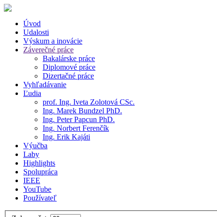
Úvod
Udalosti
Výskum a inovácie
Záverečné práce
Bakalárske práce
Diplomové práce
Dizertačné práce
Vyhľadávanie
Ľudia
prof. Ing. Iveta Zolotová CSc.
Ing. Marek Bundzel PhD.
Ing. Peter Papcun PhD.
Ing. Norbert Ferenčík
Ing. Erik Kajáti
Výučba
Laby
Highlights
Spolupráca
IEEE
YouTube
Používateľ