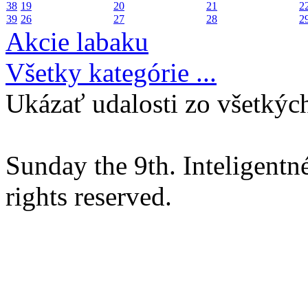
38
19
20
21
2
39
26
27
28
2
Akcie labaku
Všetky kategórie ...
Ukázať udalosti zo všetkých
Sunday the 9th. Inteligent
rights reserved.