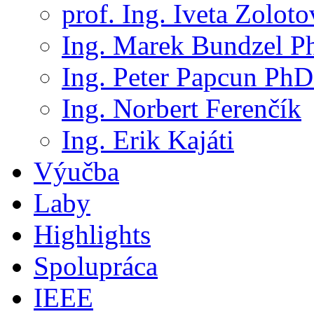
prof. Ing. Iveta Zolot
Ing. Marek Bundzel P
Ing. Peter Papcun PhD
Ing. Norbert Ferenčík
Ing. Erik Kajáti
Výučba
Laby
Highlights
Spolupráca
IEEE