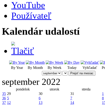
YouTube
Používateľ
Kalendár udalostí
By Year
By Month
By Week
Today
Vyhľadať
Pr
Prejsť na mesiac
september 2022
pondelok
utorok
streda
35
29
30
31
1
36
5
6
7
8
37
12
13
14
1