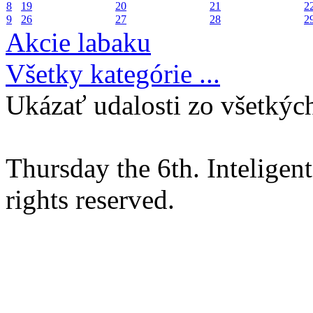
8
19
20
21
2
9
26
27
28
2
Akcie labaku
Všetky kategórie ...
Ukázať udalosti zo všetkých
Thursday the 6th. Intelige
rights reserved.