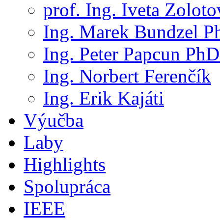
prof. Ing. Iveta Zolot
Ing. Marek Bundzel P
Ing. Peter Papcun PhD
Ing. Norbert Ferenčík
Ing. Erik Kajáti
Výučba
Laby
Highlights
Spolupráca
IEEE