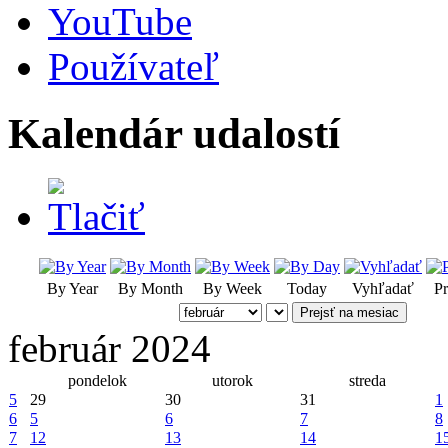
YouTube
Používateľ
Kalendár udalostí
By Year
By Month
By Week
Today
Vyhľadať
Pr
Prejsť na mesiac
február 2024
pondelok
utorok
streda
5
29
30
31
1
6
5
6
7
8
7
12
13
14
1