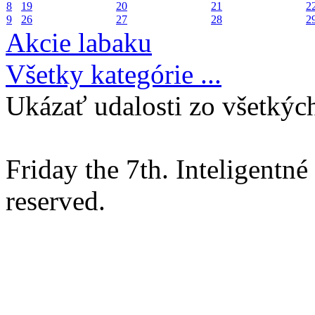
8
19
20
21
2
9
26
27
28
2
Akcie labaku
Všetky kategórie ...
Ukázať udalosti zo všetkých
Friday the 7th. Inteligentn
reserved.