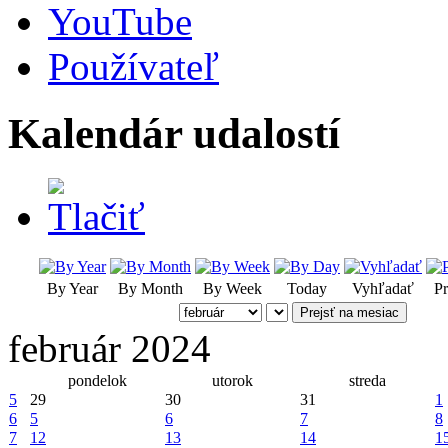
YouTube
Používateľ
Kalendár udalostí
By Year
By Month
By Week
Today
Vyhľadať
Pr
Prejsť na mesiac
február 2024
pondelok
utorok
streda
5
29
30
31
1
6
5
6
7
8
7
12
13
14
1