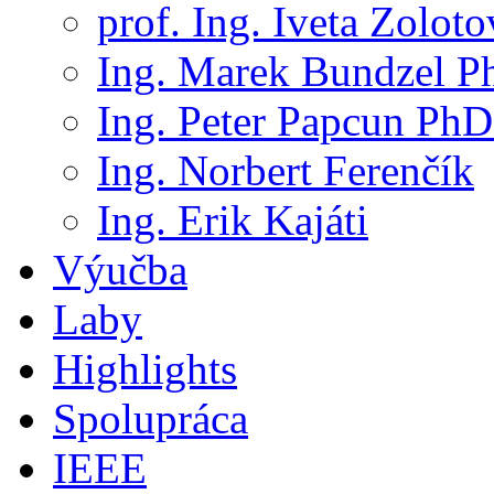
prof. Ing. Iveta Zolot
Ing. Marek Bundzel P
Ing. Peter Papcun PhD
Ing. Norbert Ferenčík
Ing. Erik Kajáti
Výučba
Laby
Highlights
Spolupráca
IEEE