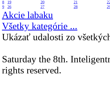
8
19
20
21
2
9
26
27
28
2
Akcie labaku
Všetky kategórie ...
Ukázať udalosti zo všetkých
Saturday the 8th. Intelige
rights reserved.