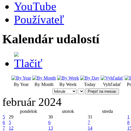
YouTube
Používateľ
Kalendár udalostí
By Year
By Month
By Week
Today
Vyhľadať
Pr
Prejsť na mesiac
február 2024
pondelok
utorok
streda
5
29
30
31
1
6
5
6
7
8
7
12
13
14
1