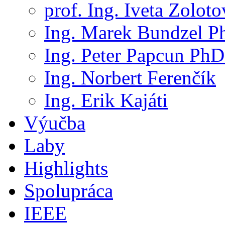
prof. Ing. Iveta Zolot
Ing. Marek Bundzel P
Ing. Peter Papcun PhD
Ing. Norbert Ferenčík
Ing. Erik Kajáti
Výučba
Laby
Highlights
Spolupráca
IEEE