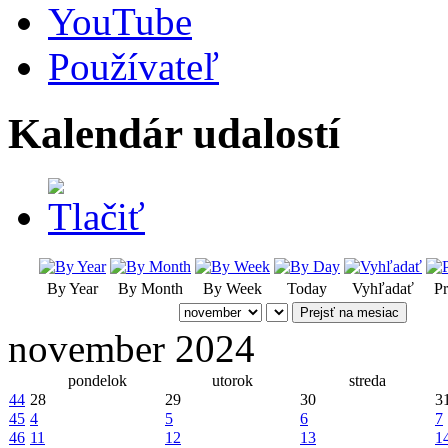
YouTube
Používateľ
Kalendár udalostí
By Year
By Month
By Week
Today
Vyhľadať
Pr
Prejsť na mesiac
november 2024
pondelok
utorok
streda
44
28
29
30
3
45
4
5
6
7
46
11
12
13
1