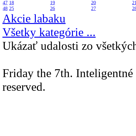
47
18
19
20
2
48
25
26
27
2
Akcie labaku
Všetky kategórie ...
Ukázať udalosti zo všetkých
Friday the 7th. Inteligentn
reserved.