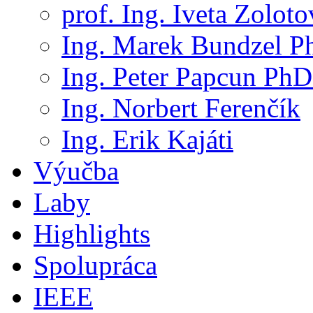
prof. Ing. Iveta Zolot
Ing. Marek Bundzel P
Ing. Peter Papcun PhD
Ing. Norbert Ferenčík
Ing. Erik Kajáti
Výučba
Laby
Highlights
Spolupráca
IEEE