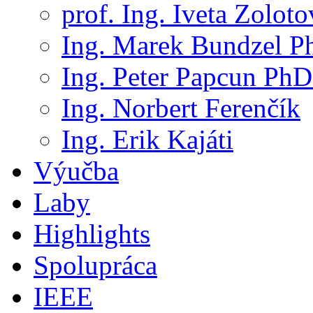
prof. Ing. Iveta Zolot
Ing. Marek Bundzel P
Ing. Peter Papcun PhD
Ing. Norbert Ferenčík
Ing. Erik Kajáti
Výučba
Laby
Highlights
Spolupráca
IEEE