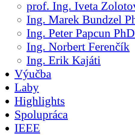
prof. Ing. Iveta Zolot
Ing. Marek Bundzel P
Ing. Peter Papcun PhD
Ing. Norbert Ferenčík
Ing. Erik Kajáti
Výučba
Laby
Highlights
Spolupráca
IEEE