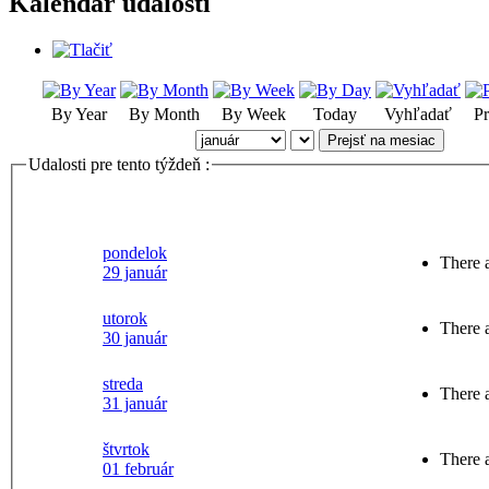
Kalendár udalostí
By Year
By Month
By Week
Today
Vyhľadať
Pr
Prejsť na mesiac
Udalosti pre tento týždeň :
pondelok
There a
29 január
utorok
There a
30 január
streda
There a
31 január
štvrtok
There a
01 február