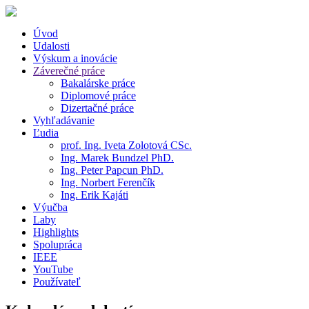
Úvod
Udalosti
Výskum a inovácie
Záverečné práce
Bakalárske práce
Diplomové práce
Dizertačné práce
Vyhľadávanie
Ľudia
prof. Ing. Iveta Zolotová CSc.
Ing. Marek Bundzel PhD.
Ing. Peter Papcun PhD.
Ing. Norbert Ferenčík
Ing. Erik Kajáti
Výučba
Laby
Highlights
Spolupráca
IEEE
YouTube
Používateľ