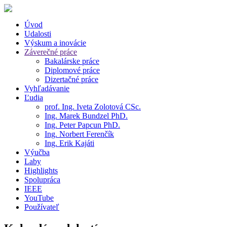
Úvod
Udalosti
Výskum a inovácie
Záverečné práce
Bakalárske práce
Diplomové práce
Dizertačné práce
Vyhľadávanie
Ľudia
prof. Ing. Iveta Zolotová CSc.
Ing. Marek Bundzel PhD.
Ing. Peter Papcun PhD.
Ing. Norbert Ferenčík
Ing. Erik Kajáti
Výučba
Laby
Highlights
Spolupráca
IEEE
YouTube
Používateľ