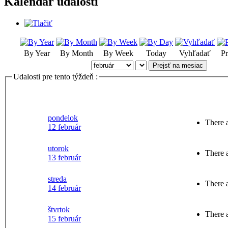
Kalendár udalostí
By Year
By Month
By Week
Today
Vyhľadať
Pr
Prejsť na mesiac
Udalosti pre tento týždeň :
pondelok
There a
12 február
utorok
There a
13 február
streda
There a
14 február
štvrtok
There a
15 február