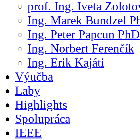
prof. Ing. Iveta Zolot
Ing. Marek Bundzel P
Ing. Peter Papcun PhD
Ing. Norbert Ferenčík
Ing. Erik Kajáti
Výučba
Laby
Highlights
Spolupráca
IEEE