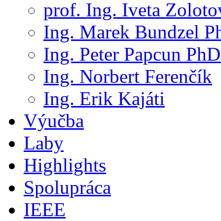
prof. Ing. Iveta Zolot
Ing. Marek Bundzel P
Ing. Peter Papcun PhD
Ing. Norbert Ferenčík
Ing. Erik Kajáti
Výučba
Laby
Highlights
Spolupráca
IEEE