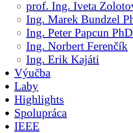
prof. Ing. Iveta Zolot
Ing. Marek Bundzel P
Ing. Peter Papcun PhD
Ing. Norbert Ferenčík
Ing. Erik Kajáti
Výučba
Laby
Highlights
Spolupráca
IEEE