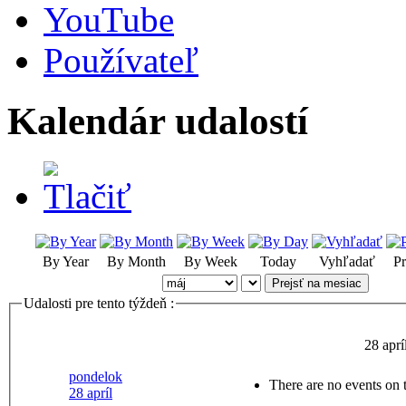
YouTube
Používateľ
Kalendár udalostí
By Year
By Month
By Week
Today
Vyhľadať
Pr
Prejsť na mesiac
Udalosti pre tento týždeň :
28 aprí
pondelok
There are no events on t
28 apríl