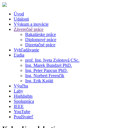
Úvod
Udalosti
Výskum a inovácie
Záverečné práce
Bakalárske práce
Diplomové práce
Dizertačné práce
Vyhľadávanie
Ľudia
prof. Ing. Iveta Zolotová CSc.
Ing. Marek Bundzel PhD.
Ing. Peter Papcun PhD.
Ing. Norbert Ferenčík
Ing. Erik Kajáti
Výučba
Laby
Highlights
Spolupráca
IEEE
YouTube
Používateľ