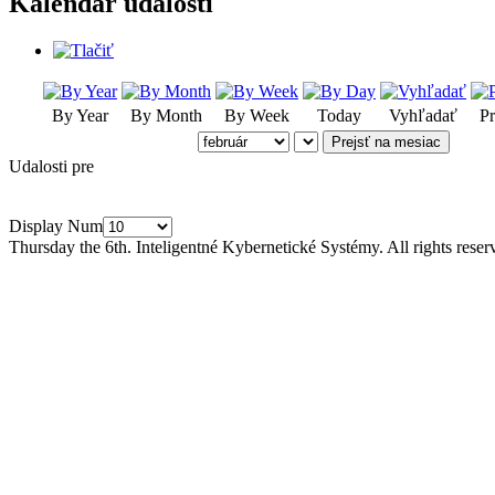
Kalendár udalostí
By Year
By Month
By Week
Today
Vyhľadať
Pr
Prejsť na mesiac
Udalosti pre
Display Num
Thursday the 6th. Inteligentné Kybernetické Systémy.
All rights reser