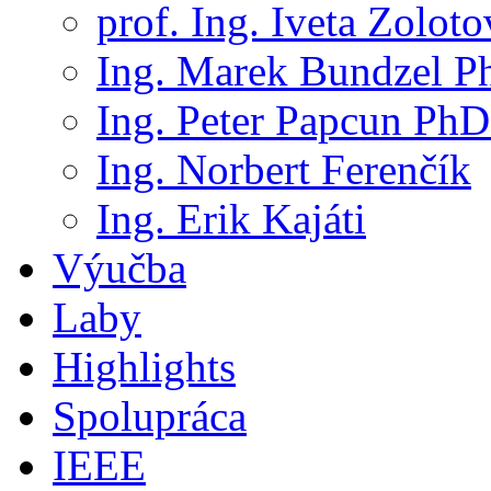
prof. Ing. Iveta Zolot
Ing. Marek Bundzel P
Ing. Peter Papcun PhD
Ing. Norbert Ferenčík
Ing. Erik Kajáti
Výučba
Laby
Highlights
Spolupráca
IEEE