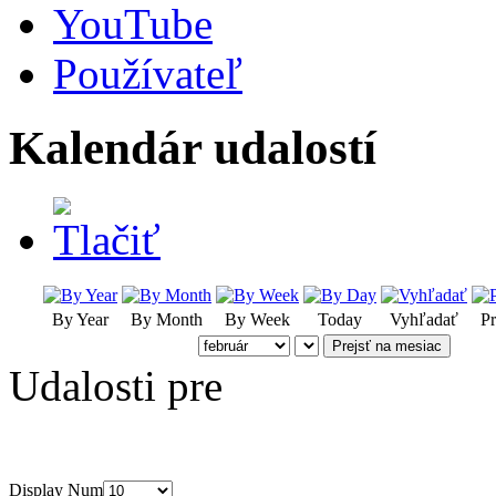
YouTube
Používateľ
Kalendár udalostí
By Year
By Month
By Week
Today
Vyhľadať
Pr
Prejsť na mesiac
Udalosti pre
Display Num