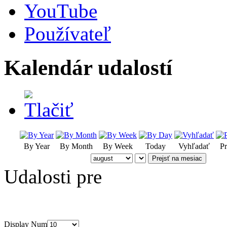
YouTube
Používateľ
Kalendár udalostí
By Year
By Month
By Week
Today
Vyhľadať
Pr
Prejsť na mesiac
Udalosti pre
Display Num