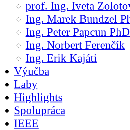
prof. Ing. Iveta Zolot
Ing. Marek Bundzel P
Ing. Peter Papcun PhD
Ing. Norbert Ferenčík
Ing. Erik Kajáti
Výučba
Laby
Highlights
Spolupráca
IEEE