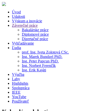
Úvod
Udalosti
Výskum a inovácie
Záverečné práce
Bakalárske práce
Diplomové práce
Dizertačné práce
Vyhľadávanie
Ľudia
prof. Ing. Iveta Zolotová CSc.
Ing. Marek Bundzel PhD.
Ing. Peter Papcun PhD.
Ing. Norbert Ferenčík
Ing. Erik Kajáti
Výučba
Laby
Highlights
Spolupráca
IEEE
YouTube
Používateľ