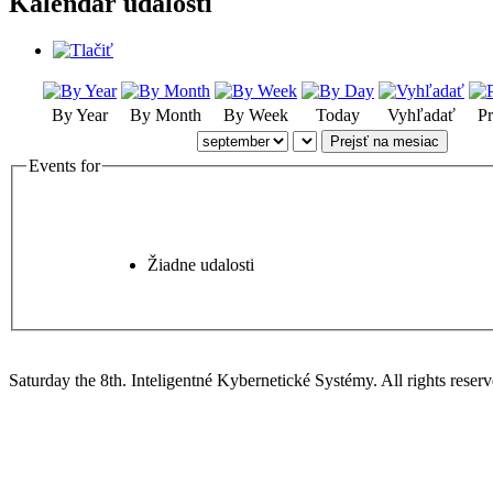
Kalendár udalostí
By Year
By Month
By Week
Today
Vyhľadať
Pr
Prejsť na mesiac
Events for
Žiadne udalosti
Saturday the 8th. Inteligentné Kybernetické Systémy.
All rights reserv