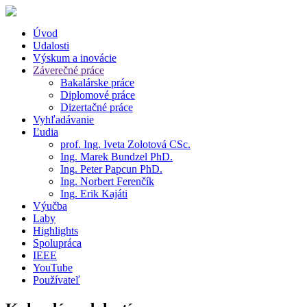
Úvod
Udalosti
Výskum a inovácie
Záverečné práce
Bakalárske práce
Diplomové práce
Dizertačné práce
Vyhľadávanie
Ľudia
prof. Ing. Iveta Zolotová CSc.
Ing. Marek Bundzel PhD.
Ing. Peter Papcun PhD.
Ing. Norbert Ferenčík
Ing. Erik Kajáti
Výučba
Laby
Highlights
Spolupráca
IEEE
YouTube
Používateľ