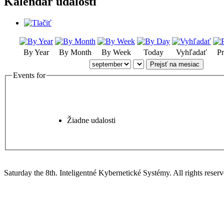
Kalendár udalostí
By Year
By Month
By Week
Today
Vyhľadať
Pr
Prejsť na mesiac
Events for
Žiadne udalosti
Saturday the 8th. Inteligentné Kybernetické Systémy.
All rights reserv