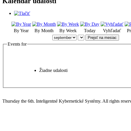
Kalendár udalostí
By Year
By Month
By Week
Today
Vyhľadať
Pr
Prejsť na mesiac
Events for
Žiadne udalosti
Thursday the 6th. Inteligentné Kybernetické Systémy.
All rights reser