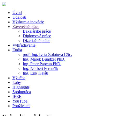
Úvod
Udalosti
Výskum a inovácie
Záverečné práce
Bakalárske práce
Diplomové práce
Dizertačné práce
Vyhľadávanie
Ľudia
prof. Ing. Iveta Zolotová CSc.
Ing. Marek Bundzel PhD.
Ing. Peter Papcun PhD.
Ing. Norbert Ferenčík
Ing. Erik Kajáti
Výučba
Laby
Highlights
Spolupráca
IEEE
YouTube
Používateľ