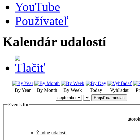
YouTube
Používateľ
Kalendár udalostí
By Year
By Month
By Week
Today
Vyhľadať
Pr
Prejsť na mesiac
Events for
utoro
Žiadne udalosti