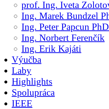
prof. Ing. Iveta Zolot
Ing. Marek Bundzel P
Ing. Peter Papcun PhD
Ing. Norbert Ferenčík
Ing. Erik Kajáti
Výučba
Laby
Highlights
Spolupráca
IEEE