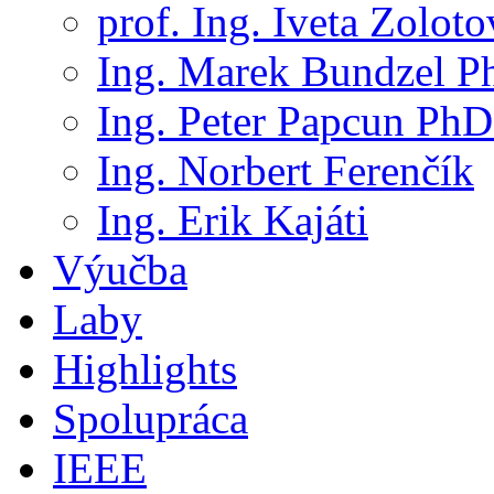
prof. Ing. Iveta Zolot
Ing. Marek Bundzel P
Ing. Peter Papcun PhD
Ing. Norbert Ferenčík
Ing. Erik Kajáti
Výučba
Laby
Highlights
Spolupráca
IEEE