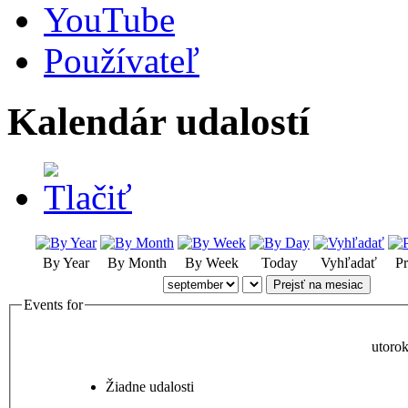
YouTube
Používateľ
Kalendár udalostí
By Year
By Month
By Week
Today
Vyhľadať
Pr
Prejsť na mesiac
Events for
utoro
Žiadne udalosti