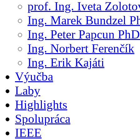
prof. Ing. Iveta Zolot
Ing. Marek Bundzel P
Ing. Peter Papcun PhD
Ing. Norbert Ferenčík
Ing. Erik Kajáti
Výučba
Laby
Highlights
Spolupráca
IEEE