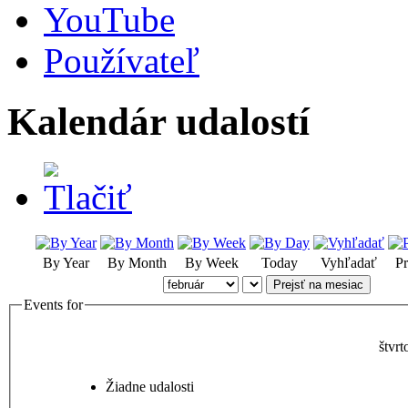
YouTube
Používateľ
Kalendár udalostí
By Year
By Month
By Week
Today
Vyhľadať
Pr
Prejsť na mesiac
Events for
štvr
Žiadne udalosti