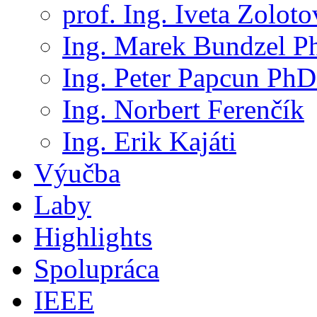
prof. Ing. Iveta Zolot
Ing. Marek Bundzel P
Ing. Peter Papcun PhD
Ing. Norbert Ferenčík
Ing. Erik Kajáti
Výučba
Laby
Highlights
Spolupráca
IEEE