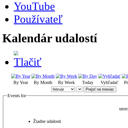
YouTube
Používateľ
Kalendár udalostí
By Year
By Month
By Week
Today
Vyhľadať
Pr
Prejsť na mesiac
Events for
utor
Žiadne udalosti