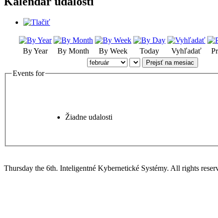
Kalendár udalostí
By Year
By Month
By Week
Today
Vyhľadať
Pr
Prejsť na mesiac
Events for
Žiadne udalosti
Thursday the 6th. Inteligentné Kybernetické Systémy.
All rights reser