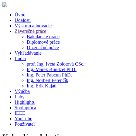
Úvod
Udalosti
Výskum a inovácie
Záverečné práce
Bakalárske práce
Diplomové práce
Dizertačné práce
Vyhľadávanie
Ľudia
prof. Ing. Iveta Zolotová CSc.
Ing. Marek Bundzel PhD.
Ing. Peter Papcun PhD.
Ing. Norbert Ferenčík
Ing. Erik Kajáti
Výučba
Laby
Highlights
Spolupráca
IEEE
YouTube
Používateľ