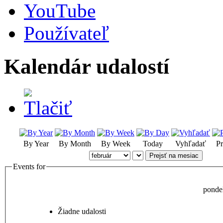
YouTube
Používateľ
Kalendár udalostí
By Year
By Month
By Week
Today
Vyhľadať
Pr
Prejsť na mesiac
Events for
ponde
Žiadne udalosti