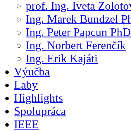
prof. Ing. Iveta Zolot
Ing. Marek Bundzel P
Ing. Peter Papcun PhD
Ing. Norbert Ferenčík
Ing. Erik Kajáti
Výučba
Laby
Highlights
Spolupráca
IEEE