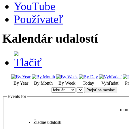
YouTube
Používateľ
Kalendár udalostí
By Year
By Month
By Week
Today
Vyhľadať
Pr
Prejsť na mesiac
Events for
utor
Žiadne udalosti