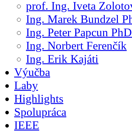
prof. Ing. Iveta Zolot
Ing. Marek Bundzel P
Ing. Peter Papcun PhD
Ing. Norbert Ferenčík
Ing. Erik Kajáti
Výučba
Laby
Highlights
Spolupráca
IEEE