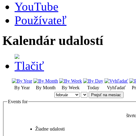
YouTube
Používateľ
Kalendár udalostí
By Year
By Month
By Week
Today
Vyhľadať
Pr
Prejsť na mesiac
Events for
štvr
Žiadne udalosti