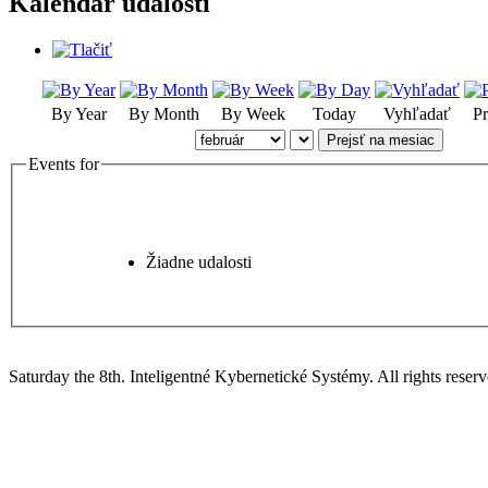
Kalendár udalostí
By Year
By Month
By Week
Today
Vyhľadať
Pr
Prejsť na mesiac
Events for
Žiadne udalosti
Saturday the 8th. Inteligentné Kybernetické Systémy.
All rights reserv