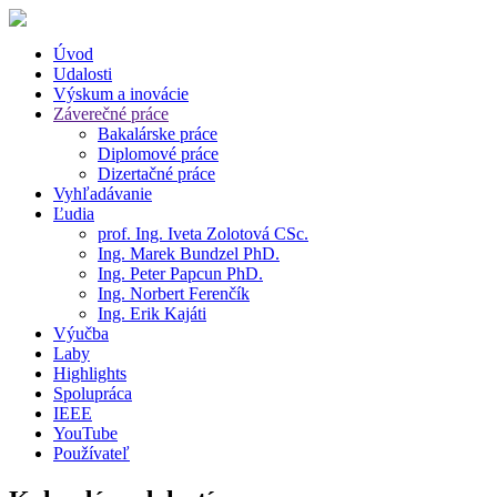
Úvod
Udalosti
Výskum a inovácie
Záverečné práce
Bakalárske práce
Diplomové práce
Dizertačné práce
Vyhľadávanie
Ľudia
prof. Ing. Iveta Zolotová CSc.
Ing. Marek Bundzel PhD.
Ing. Peter Papcun PhD.
Ing. Norbert Ferenčík
Ing. Erik Kajáti
Výučba
Laby
Highlights
Spolupráca
IEEE
YouTube
Používateľ