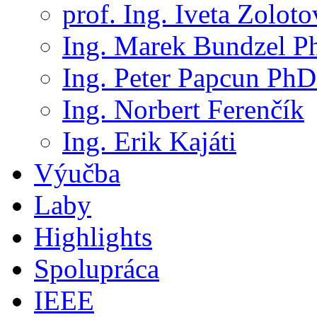
prof. Ing. Iveta Zolot
Ing. Marek Bundzel P
Ing. Peter Papcun PhD
Ing. Norbert Ferenčík
Ing. Erik Kajáti
Výučba
Laby
Highlights
Spolupráca
IEEE