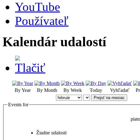
YouTube
Používateľ
Kalendár udalostí
By Year
By Month
By Week
Today
Vyhľadať
Pr
Prejsť na mesiac
Events for
piat
Žiadne udalosti