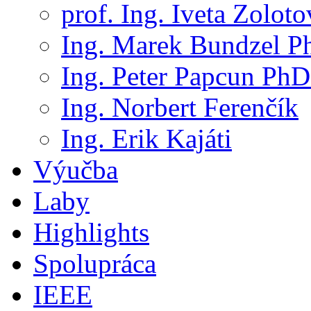
prof. Ing. Iveta Zolot
Ing. Marek Bundzel P
Ing. Peter Papcun PhD
Ing. Norbert Ferenčík
Ing. Erik Kajáti
Výučba
Laby
Highlights
Spolupráca
IEEE