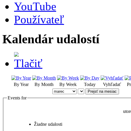
YouTube
Používateľ
Kalendár udalostí
By Year
By Month
By Week
Today
Vyhľadať
Pr
Prejsť na mesiac
Events for
uto
Žiadne udalosti