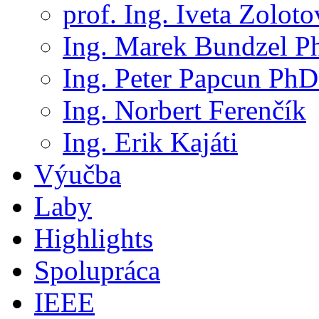
prof. Ing. Iveta Zolot
Ing. Marek Bundzel P
Ing. Peter Papcun PhD
Ing. Norbert Ferenčík
Ing. Erik Kajáti
Výučba
Laby
Highlights
Spolupráca
IEEE