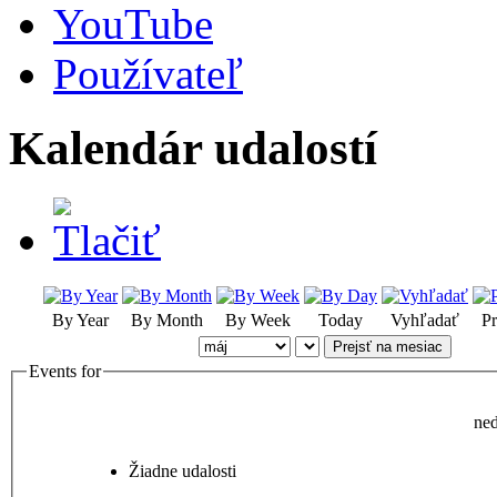
YouTube
Používateľ
Kalendár udalostí
By Year
By Month
By Week
Today
Vyhľadať
Pr
Prejsť na mesiac
Events for
ned
Žiadne udalosti