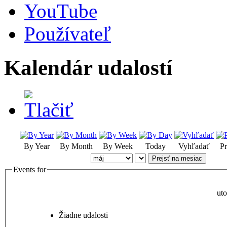
YouTube
Používateľ
Kalendár udalostí
By Year
By Month
By Week
Today
Vyhľadať
Pr
Prejsť na mesiac
Events for
ut
Žiadne udalosti