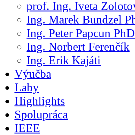
prof. Ing. Iveta Zolot
Ing. Marek Bundzel P
Ing. Peter Papcun PhD
Ing. Norbert Ferenčík
Ing. Erik Kajáti
Výučba
Laby
Highlights
Spolupráca
IEEE