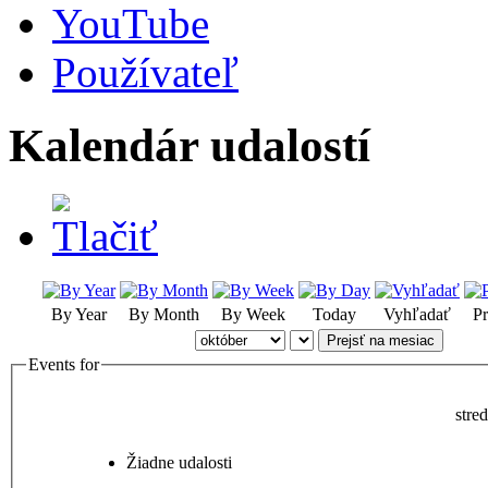
YouTube
Používateľ
Kalendár udalostí
By Year
By Month
By Week
Today
Vyhľadať
Pr
Prejsť na mesiac
Events for
stre
Žiadne udalosti