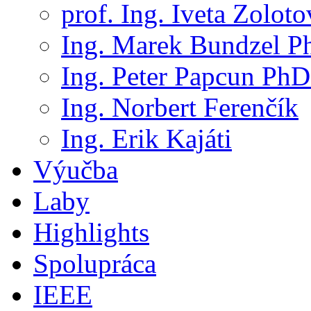
prof. Ing. Iveta Zolot
Ing. Marek Bundzel P
Ing. Peter Papcun PhD
Ing. Norbert Ferenčík
Ing. Erik Kajáti
Výučba
Laby
Highlights
Spolupráca
IEEE