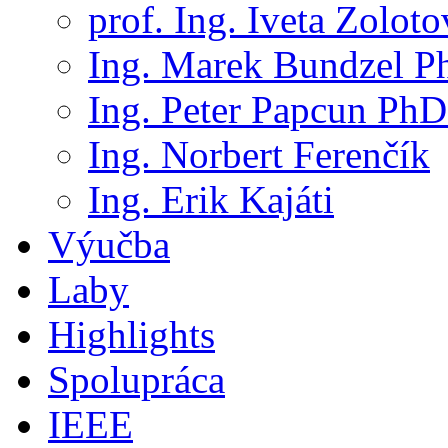
prof. Ing. Iveta Zolot
Ing. Marek Bundzel P
Ing. Peter Papcun PhD
Ing. Norbert Ferenčík
Ing. Erik Kajáti
Výučba
Laby
Highlights
Spolupráca
IEEE