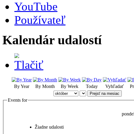
YouTube
Používateľ
Kalendár udalostí
By Year
By Month
By Week
Today
Vyhľadať
Pr
Prejsť na mesiac
Events for
ponde
Žiadne udalosti