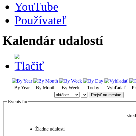
YouTube
Používateľ
Kalendár udalostí
By Year
By Month
By Week
Today
Vyhľadať
Pr
Prejsť na mesiac
Events for
stre
Žiadne udalosti