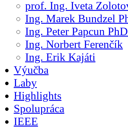
prof. Ing. Iveta Zolot
Ing. Marek Bundzel P
Ing. Peter Papcun PhD
Ing. Norbert Ferenčík
Ing. Erik Kajáti
Výučba
Laby
Highlights
Spolupráca
IEEE